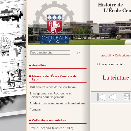
Histoire de
L'École Cen
accueil
»
Collections
Ouvrages numérisés
Actualités
La teinture
Mémoire de l'École Centrale de
Lyon
150 ans d'histoire d'une institution
Enseignement et Recherche en
Sciences pour l'Ingénieur
Au-delà des sciences et de la technique
Portraits
Collections numérisées
Revue Technica (jusqu'en 1947)