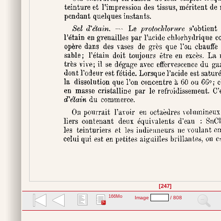
[247]
166Mo
Image
/ 808