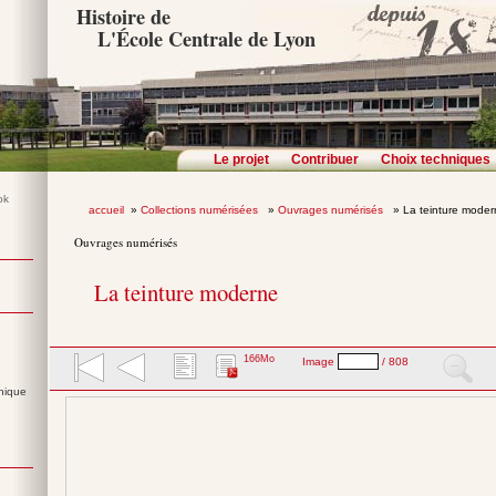
Histoire de
L'École Centrale de Lyon
Le projet
Contribuer
Choix techniques
accueil
»
Collections numérisées
»
Ouvrages numérisés
» La teinture mode
Ouvrages numérisés
La teinture moderne
166Mo
Image
/ 808
nique