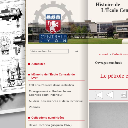
Histoire de
L'École Cen
accueil
»
Collections
Ouvrages numérisés
Actualités
Le pétrole e
Mémoire de l'École Centrale de
Lyon
150 ans d'histoire d'une institution
Enseignement et Recherche en
Sciences pour l'Ingénieur
Au-delà des sciences et de la technique
Portraits
Collections numérisées
Revue Technica (jusqu'en 1947)