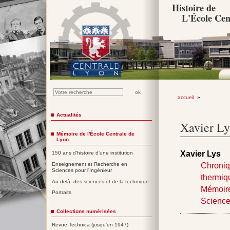
Histoire de
L'École Cen
accueil
»
Actualités
Xavier
Ly
Mémoire de l'École Centrale de
Lyon
Xavier
Lys
150 ans d'histoire d'une institution
Chroniq
Enseignement et Recherche en
Sciences pour l'Ingénieur
thermiq
Au-delà des sciences et de la technique
Mémoire
Portraits
Science
Collections numérisées
Revue Technica (jusqu'en 1947)