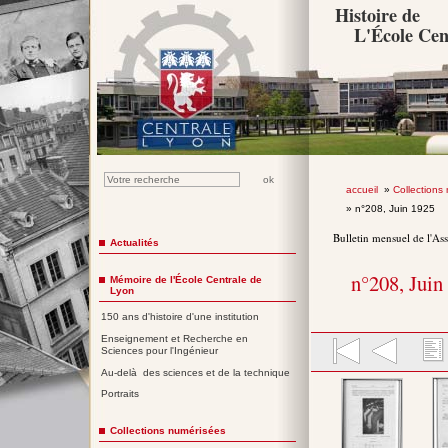
Histoire de
L'École Cen
accueil
»
Collections
» n°208, Juin 1925
Bulletin mensuel de l'As
Actualités
n°208, Juin
Mémoire de l'École Centrale de
Lyon
150 ans d'histoire d'une institution
Enseignement et Recherche en
Sciences pour l'Ingénieur
Au-delà des sciences et de la technique
Portraits
Collections numérisées