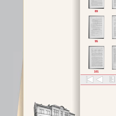
89
95
101