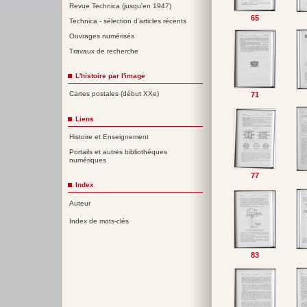
Revue Technica (jusqu'en 1947)
65
Technica - sélection d'articles récents
Ouvrages numérisés
Travaux de recherche
L'histoire par l'image
Cartes postales (début XXe)
71
Liens
Histoire et Enseignement
Portails et autres bibliothèques
numériques
77
Index
Auteur
Index de mots-clés
83