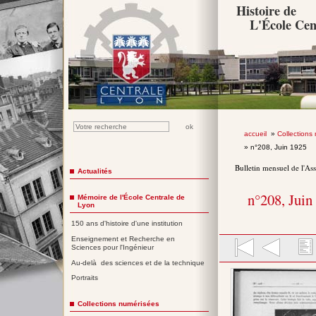
Histoire de
L'École Cen
accueil
»
Collections
» n°208, Juin 1925
Bulletin mensuel de l'As
Actualités
n°208, Juin
Mémoire de l'École Centrale de
Lyon
150 ans d'histoire d'une institution
Enseignement et Recherche en
Sciences pour l'Ingénieur
Au-delà des sciences et de la technique
Portraits
Collections numérisées